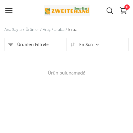
0
Ana Sayfa
Ürünler
Araç
araba
kiraz
Şimdi
Sat
Ürünleri Filtrele
En Son
Ana Menü
Ürün bulunamadı!
Kategoriler
Ana Sayfa
İstek Listesi
Contact
Blog