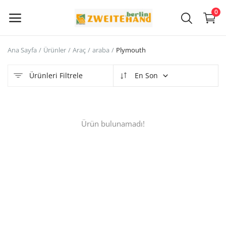
0
Ana Sayfa
Ürünler
Araç
araba
Plymouth
Şimdi
Sat
Ürünleri Filtrele
En Son
Ana Menü
Ürün bulunamadı!
Kategoriler
Ana Sayfa
İstek Listesi
Contact
Blog