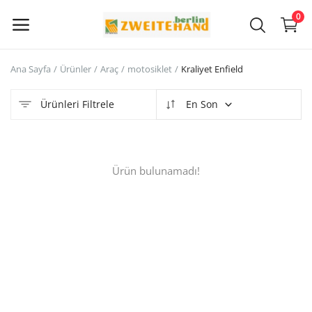
0
Ana Sayfa
Ürünler
Araç
motosiklet
Kraliyet Enfield
Şimdi
Sat
Ürünleri Filtrele
En Son
Ana Menü
Ürün bulunamadı!
Kategoriler
Ana Sayfa
İstek Listesi
Contact
Blog