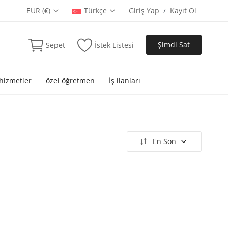
EUR (€)
Türkçe
Giriş Yap
Kayıt Ol
/
Şimdi Sat
Sepet
İstek Listesi
 hizmetler
özel öğretmen
İş ilanları
En Son