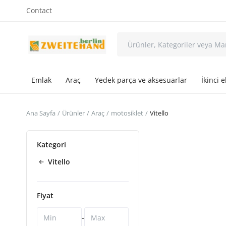
Contact
Emlak
Araç
Yedek parça ve aksesuarlar
İkinci e
Ana Sayfa
Ürünler
Araç
motosiklet
Vitello
Kategori
Vitello
Fiyat
-