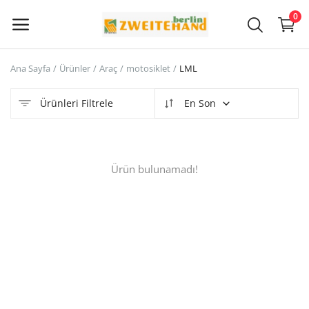
0
Ana Sayfa
Ürünler
Araç
motosiklet
LML
Şimdi
Sat
Ürünleri Filtrele
En Son
Ana Menü
Ürün bulunamadı!
Kategoriler
Ana Sayfa
İstek Listesi
Contact
Blog