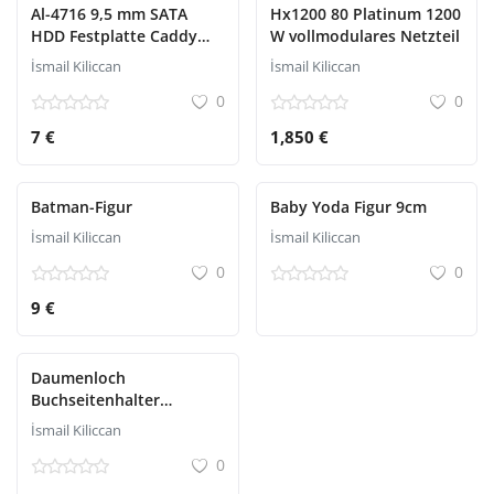
Al-4716 9,5 mm SATA
Hx1200 80 Platinum 1200
HDD Festplatte Caddy
W vollmodulares Netzteil
Schlitten Box Laptop SSD
İsmail Kiliccan
İsmail Kiliccan
Notebook Zweite HDD
0
0
Installation
7 €
1,850 €
Batman-Figur
Baby Yoda Figur 9cm
İsmail Kiliccan
İsmail Kiliccan
0
0
9 €
Daumenloch
Buchseitenhalter
Lesegerät
İsmail Kiliccan
0