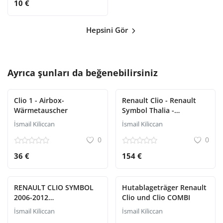
10 €
Hepsini Gör
Ayrıca şunları da beğenebilirsiniz
Clio 1 - Airbox-
Renault Clio - Renault
Wärmetauscher
Symbol Thalia -
Aschenbecherabdeckung
İsmail Kiliccan
İsmail Kiliccan
0
0
36 €
154 €
RENAULT CLIO SYMBOL
Hutablageträger Renault
2006-2012
Clio und Clio COMBI
SICHERHEITSGURT
İsmail Kiliccan
İsmail Kiliccan
BAKALITE