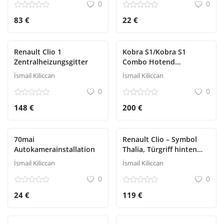
0
0
83 €
22 €
Renault Clio 1
Kobra S1/Kobra S1
Zentralheizungsgitter
Combo Hotend
Komplettset
İsmail Kiliccan
İsmail Kiliccan
0
0
148 €
200 €
70mai
Renault Clio – Symbol
Autokamerainstallation
Thalia, Türgriff hinten
(innere Armlehne)
İsmail Kiliccan
İsmail Kiliccan
0
0
24 €
119 €