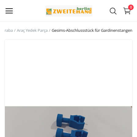
0
araba
Araç Yedek Parça
Gesims-Abschlussstück für Gardinenstangen
Şimdi
Sat
Ana Menü
Kategoriler
Ana Sayfa
İstek Listesi
Contact
Blog