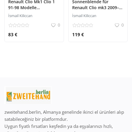
Renault Clio Mk1 Clio 1
Sonnenblende für
91-98 Modelle
Renault Clio mk3 2009–
Spiegelabdeckung
2012
İsmail Kiliccan
İsmail Kiliccan
0
0
83 €
119 €
zweitehand.berlin, Almanya genelinde ikinci el ürünleri alıp
satabileceğiniz bir platformdur.
Uygun fiyatlı fırsatları keşfedin ya da eşyalarınızı hızlı,