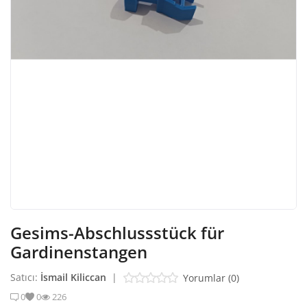
Giriş Yap
Kayıt Ol
Türkçe
EUR (€)
Gesims-Abschlussstück für
Gardinenstangen
Satıcı:
İsmail Kiliccan
|
Yorumlar (0)
0
0
226