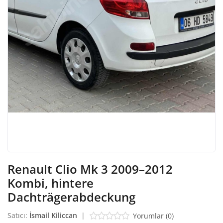
Giriş Yap
Kayıt Ol
Türkçe
EUR (€)
Renault Clio Mk 3 2009–2012
Kombi, hintere
Dachträgerabdeckung
Satıcı:
İsmail Kiliccan
|
Yorumlar (0)