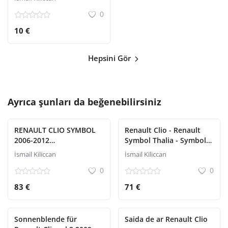
0
10 €
Hepsini Gör
Ayrıca şunları da beğenebilirsiniz
RENAULT CLIO SYMBOL
Renault Clio - Renault
2006-2012
Symbol Thalia - Symbol-
SICHERHEITSGURT
Glastastenabdeckung
İsmail Kiliccan
İsmail Kiliccan
BAKALITE
0
0
83 €
71 €
Sonnenblende für
Saida de ar Renault Clio