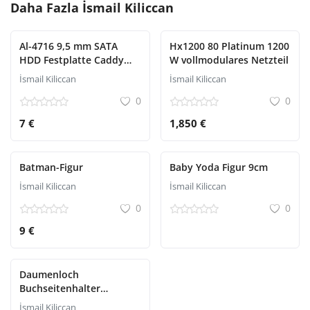
Daha Fazla
İsmail Kiliccan
Al-4716 9,5 mm SATA
Hx1200 80 Platinum 1200
HDD Festplatte Caddy
W vollmodulares Netzteil
Schlitten Box Laptop SSD
İsmail Kiliccan
İsmail Kiliccan
Notebook Zweite HDD
0
0
Installation
7 €
1,850 €
Batman-Figur
Baby Yoda Figur 9cm
İsmail Kiliccan
İsmail Kiliccan
0
0
9 €
Daumenloch
Buchseitenhalter
Lesegerät
İsmail Kiliccan