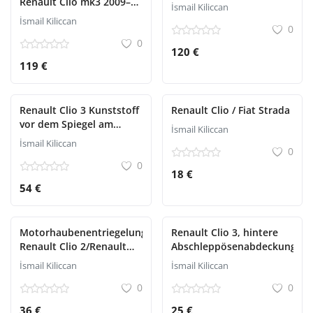
Renault Clio mk3 2009–
İsmail Kiliccan
2012
İsmail Kiliccan
0
0
120 €
119 €
Renault Clio 3 Kunststoff
Renault Clio / Fiat Strada
vor dem Spiegel am
İsmail Kiliccan
linken Kotflügel
İsmail Kiliccan
0
0
18 €
54 €
Motorhaubenentriegelungshebel
Renault Clio 3, hintere
Renault Clio 2/Renault
Abschleppösenabdeckung
Captur/Espace 5/Logan 1
İsmail Kiliccan
İsmail Kiliccan
0
0
36 €
25 €