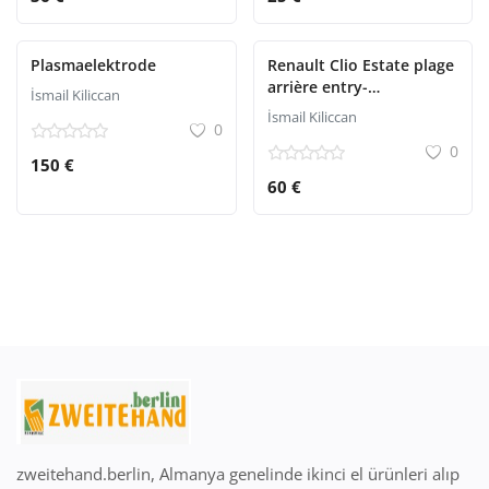
Plasmaelektrode
Renault Clio Estate plage
arrière entry-
İsmail Kiliccan
heckkofferraum
İsmail Kiliccan
0
abschlussabdeckung
0
150 €
60 €
zweitehand.berlin, Almanya genelinde ikinci el ürünleri alıp