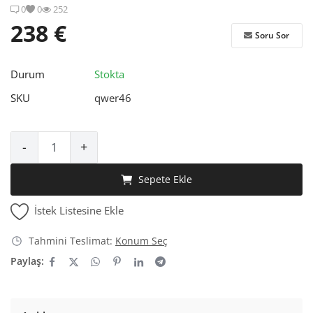
0
0
252
238 €
Soru Sor
Durum
Stokta
SKU
qwer46
-
+
Sepete Ekle
İstek Listesine Ekle
Tahmini Teslimat:
Konum Seç
Paylaş: