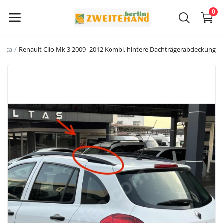
0
arça
Renault Clio Mk 3 2009–2012 Kombi, hintere Dachträgerabdeckung
Şimdi
Sat
Ana Menü
Kategoriler
Ana Sayfa
İstek Listesi
Contact
Blog