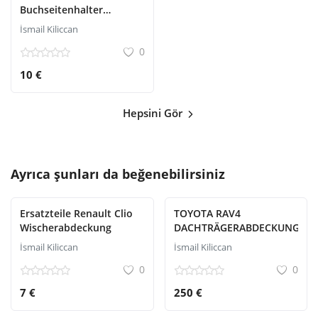
Buchseitenhalter
Lesegerät
İsmail Kiliccan
0
10 €
Hepsini Gör
Ayrıca şunları da beğenebilirsiniz
Ersatzteile Renault Clio
TOYOTA RAV4
Wischerabdeckung
DACHTRÄGERABDECKUNG
İsmail Kiliccan
İsmail Kiliccan
0
0
7 €
250 €