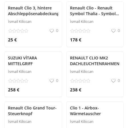
Renault Clio 3, hintere
Renault Clio - Renault
Abschleppösenabdeckung
Symbol Thalia - Symbol
Fensterknopfrahmen
İsmail Kiliccan
İsmail Kiliccan
0
0
25 €
178 €
SUZUKI VİTARA
RENAULT CLIO MK2
MITTELGRIFF
DACHLEUCHTENRAHMEN
İsmail Kiliccan
İsmail Kiliccan
0
0
258 €
238 €
Renault Clio Grand Tour-
Clio 1 - Airbox-
Steuerknopf
Wärmetauscher
İsmail Kiliccan
İsmail Kiliccan