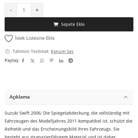
-
+
Giriş Yap
Sepete Ekle
Kayıt Ol
İstek Listesine Ekle
Türkçe
EUR (€)
Tahmini Teslimat:
Konum Seç
Paylaş:
Açıklama
Suzuki Swift 2006; Die Spiegelabdeckung, die vollständig mit
Fahrzeugen des Modelljahres 2011 kompatibel ist, schützt die
Ästhetik und das Erscheinungsbild Ihres Fahrzeugs. Sie
besteht aus strapazierfähigem Material und ist daher