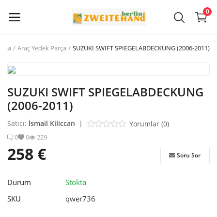
0
raba
Araç Yedek Parça
SUZUKI SWIFT SPIEGELABDECKUNG (2006-2011)
Şimdi
Sat
SUZUKI SWIFT SPIEGELABDECKUNG
Ana Menü
(2006-2011)
Kategoriler
Satıcı:
İsmail Kiliccan
|
Yorumlar (0)
0
0
229
258 €
Ana Sayfa
Soru Sor
İstek Listesi
Durum
Stokta
Contact
SKU
qwer736
Blog