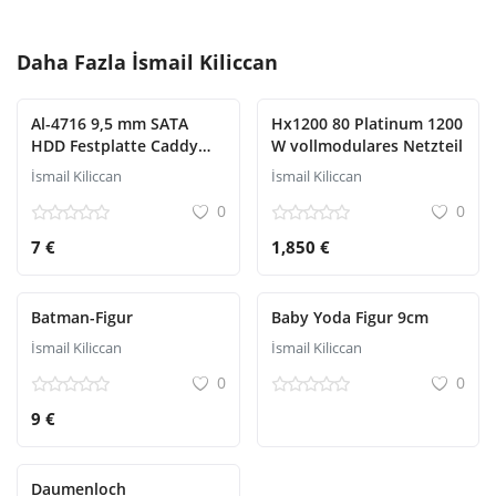
Daha Fazla
İsmail Kiliccan
Al-4716 9,5 mm SATA
Hx1200 80 Platinum 1200
HDD Festplatte Caddy
W vollmodulares Netzteil
Schlitten Box Laptop SSD
İsmail Kiliccan
İsmail Kiliccan
Notebook Zweite HDD
0
0
Installation
7 €
1,850 €
Batman-Figur
Baby Yoda Figur 9cm
İsmail Kiliccan
İsmail Kiliccan
0
0
9 €
Daumenloch