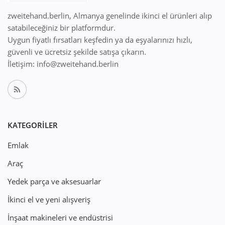
zweitehand.berlin, Almanya genelinde ikinci el ürünleri alıp
satabileceğiniz bir platformdur.
Uygun fiyatlı fırsatları keşfedin ya da eşyalarınızı hızlı,
güvenli ve ücretsiz şekilde satışa çıkarın.
İletişim: info@zweitehand.berlin
KATEGORILER
Emlak
Araç
Yedek parça ve aksesuarlar
İkinci el ve yeni alışveriş
İnşaat makineleri ve endüstrisi