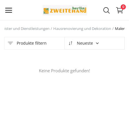
0
Meister und Dienstleistungen
Hausrenovierung und Dekoration
Maler
Jetzt
verkaufen
Produkte filtern
Neueste
Hauptmenü
Keine Produkte gefunden!
Kategorien
Startseite
Wunschliste
Contact
Blog