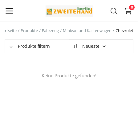
0
Startseite
Produkte
Fahrzeug
Minivan und Kastenwagen
Chevrolet
Jetzt
verkaufen
Produkte filtern
Neueste
Hauptmenü
Keine Produkte gefunden!
Kategorien
Startseite
Wunschliste
Contact
Blog