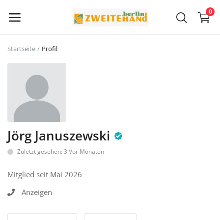
0
Startseite
Profil
Jetzt
verkaufen
Hauptmenü
Kategorien
Jörg Januszewski
Zuletzt gesehen: 3 Vor Monaten
Startseite
Mitglied seit Mai 2026
Wunschliste
Anzeigen
Contact
Blog