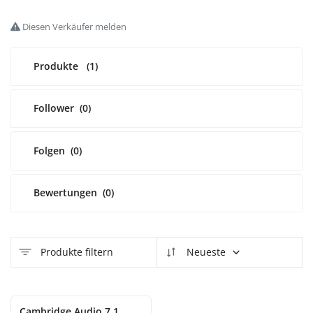
Diesen Verkäufer melden
Anmelden
Registrieren
Produkte
(1)
German
EUR (€)
Follower
(0)
Folgen
(0)
Bewertungen
(0)
Produkte filtern
Neueste
Cambridge Audio 7.1