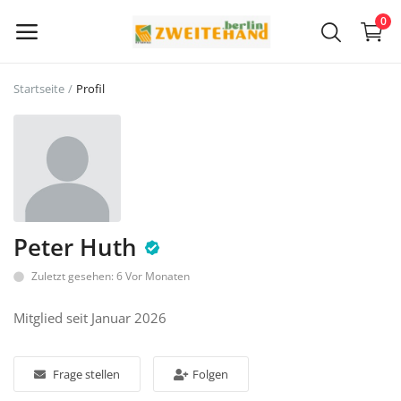
0
Startseite
Profil
Jetzt
verkaufen
Hauptmenü
Kategorien
Peter Huth
Zuletzt gesehen: 6 Vor Monaten
Startseite
Mitglied seit Januar 2026
Wunschliste
Contact
Frage stellen
Folgen
Blog